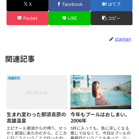
X
Facebook
はてブ
Pocket
LINE
コピー
staman
関連記事
お出かけ
お出かけ
生まれ変わった那須高原の
今年もプールはおしまい。
高雄温泉
2006年
エピナール那須からの帰り、せっ
9月に入っても、急に涼しくなる
かく那須に来たのだから、どこか
感じではなくて、今日はプールの
に行こうということで行ったの
最終日ということもあって、公の