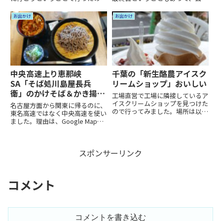
が、高雄温泉。高雄温泉は、昔、
プールに出かけました。埼玉県で
無料の露天風呂として解放という
の給水口での事故があって、プー
お出かけ
お出かけ
か放置されていたのが、どこかが
ルの安全性が再確認されたあとな
買い取って、整備されたと聞いて
ので、ある意味安心ではありま
いた。一度、生まれ変わった高雄
す。事故が起きた後、安全性確保
温...
の...
中央高速上り恵那峡
千葉の「新生酪農アイスク
SA「そば処川島屋長兵
リームショップ」おいしい
衛」のかけそば＆かき揚げ
工場直営で工場に隣接しているア
丼
イスクリームショップを見つけた
名古屋方面から関東に帰るのに、
ので行ってみました。場所は以下
東名高速ではなく中央高速を使い
のマップを参照。駐車場は店舗向
ました。理由は、Google Mapの
かって左側のほかに、向かって右
案内が中央高速だったからです。
の工場敷地内にもありました。工
あまり通ったことのない中央高速
場隣接に期待することは、「出来
ですが、途中で昼食をとりまし
立てだからとてもおいしい」 o...
スポンサーリンク
た。恵那峡SA の そば処川島屋長
兵衛 というお店で、...
コメント
コメントを書き込む