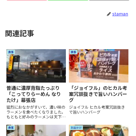
staman
関連記事
食事
食事
普通に濃厚背脂たっぷり
「ジョイフル」のヒカル考
「こってりらーめん なり
案冗談抜きで旨いハンバー
たけ」幕張店
グ
猛烈におなかがすいて、濃い味の
ジョイフル ヒカル考案冗談抜き
ラーメンを食べたくなりました。
で旨いハンバーグ
もともと好みのラーメンは天下一
品のこってり何ですけど、今から
行くには少々遠いので、別のラー
食事
お出かけ
メン屋さんを探すことにしまし