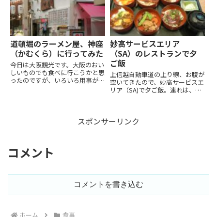
た。それで見つけたのが、「こっ
てりらーめん なりたけ」幕張店
...
道頓堀のラーメン屋、神座
妙高サービスエリア
（かむくら）に行ってみた
（SA）のレストランで夕
ご飯
今日は大阪観光です。大阪のおい
しいものでも食べに行こうかと思
上信越自動車道の上り線、お腹が
ったのですが、いろいろ用事があ
空いてきたので、妙高サービスエ
って、既に時間は、夜の11時でし
リア（SA)で夕ご飯。連れは、重
た。遠くまで出かけていく気にな
いものを食べたくないということ
らなりません。「たこ焼き」でも
で、ラーメンを注文。まぁ、普通
買ってきて、それでよしとしよう
のラーメンである。オレは、なん
かと思いました。泊まっている...
スポンサーリンク
かいろいろな種類が食べたくて、
こんなものを注文してみた。そ...
コメント
コメントを書き込む
ホーム
食事