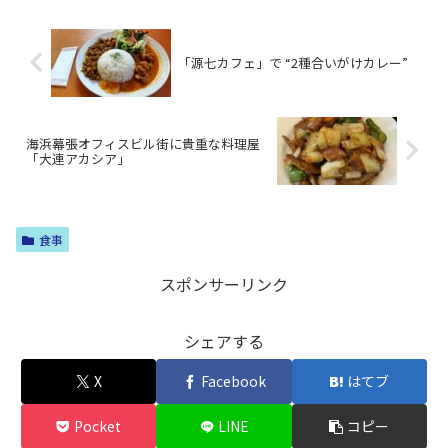
「源七カフェ」で “2種合いがけカレー”
海浜幕張オフィスビル街に貴重な料理屋
「大連アカシア」
食事
スポンサーリンク
シェアする
X
Facebook
はてブ
Pocket
LINE
コピー