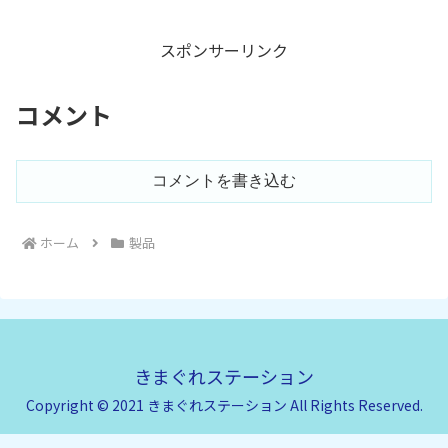
が表示されなかったり、再起動し
部で3台分の予約をすることがで
なおしたら大丈夫だったりしてま
きたが、・1件は、「年内の入手
したが、とうとうお亡くなりにな
は多分難しいでしょう」とのこ
スポンサーリンク
ってしまったようです。しょうが
と...
ない、パーツ...
コメント
コメントを書き込む
ホーム
製品
きまぐれステーション
Copyright © 2021 きまぐれステーション All Rights Reserved.