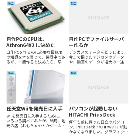
製品
製品
自作PCのCPUは、
自作PCでファイルサーバ
Athron64X2 に決めた
ー作るか
自作PCを作るのに必要な最低限
デジカメのデータをどうしよう。
の知識を本を買って、習得中であ
今まで撮ったデジカメのデータ
るが、一度作ると決めたら、早く
や、動画のデータが増大の一途で
作りたくなる。ということで、さ
ある。今は、ハードディスクにコ
っさとパーツを決めてしまおう。
ピーして保管してるが、動画なん
製品
製品
とにもかくにも、まずはCPUであ
かも保管しはじめて容量が足りな
る。一応、低消費電力を目指して
い。デジカメ写真1枚の容量は増
いるので、灼熱CPUの流れを...
える一方だし、8mmビデオが
HD...
任天堂Wiiを発売日に入手
パソコンが起動しない
HITACHI Prius Deck
Wiiを発売日に入手するために、
いろいろ調べてみたが、結局、地
何年も前に買った日立のパソコ
元の店（おもちゃやとかゲーム
ン、PriusDeck 770HI7WVH3 が動
屋）でしか確実な予約は取れなか
かなくなりました。グラフィック
った。といっても、最終的に、全