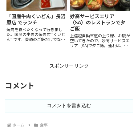
「国産牛肉くいどん」長沼
妙高サービスエリア
原店 でランチ
（SA）のレストランで夕
ご飯
焼肉を食べたくなって行きまし
た。国産の牛肉の焼肉店 "くいど
上信越自動車道の上り線、お腹が
ん" です。普通のご飯だけでなく
空いてきたので、妙高サービスエ
追加料金で石焼ビビンバも選べま
リア（SA)で夕ご飯。連れは、重
した。漬物もあります。ドレッシ
いものを食べたくないということ
ングは3種類でした。焼いている
で、ラーメンを注文。まぁ、普通
様子はこんな感じです。美味しか
のラーメンである。オレは、なん
ったです。
スポンサーリンク
かいろいろな種類が食べたくて、
こんなものを注文してみた。そ...
コメント
コメントを書き込む
ホーム
食事