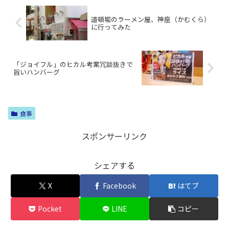
道頓堀のラーメン屋、神座（かむくら）
に行ってみた
「ジョイフル」のヒカル考案冗談抜きで
旨いハンバーグ
食事
スポンサーリンク
シェアする
X
Facebook
はてブ
Pocket
LINE
コピー