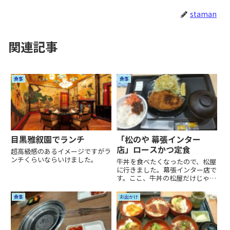
staman
関連記事
食事
食事
目黒雅叙園でランチ
「松のや 幕張インター
店」ロースかつ定食
超高級感のあるイメージですがラ
ンチくらいならいけました。
牛丼を食べたくなったので、松屋
に行きました。幕張インター店で
す。ここ、牛丼の松屋だけじゃな
くて、松のや、カレー屋、が併設
の店舗なんですね。併設店舗のメ
食事
お出かけ
ニュー見てたら、急遽、牛丼では
なく、カツが食べたくなって、ロ
ースかつ定食に変更しました。
こ...