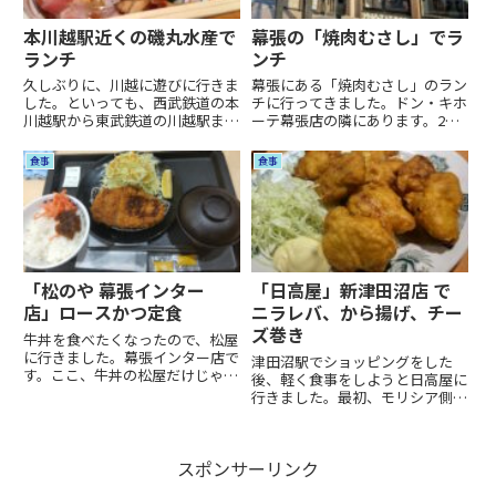
本川越駅近くの磯丸水産で
幕張の「焼肉むさし」でラ
ランチ
ンチ
久しぶりに、川越に遊びに行きま
幕張にある「焼肉むさし」のラン
した。といっても、西武鉄道の本
チに行ってきました。ドン・キホ
川越駅から東武鉄道の川越駅まで
ーテ幕張店の隣にあります。2人
の商店街を歩いてみるくらいです
で別々のランチ頼みました。確か
けど。 年始だからなのか、いつ
それぞれ 1500円 くらいでした。
食事
食事
もなのか分からないけど、結構、
スープ、サラダ、キムチなどがつ
人いっぱいいましたね。ランチ
いて、この値段で焼肉が食べられ
は、本川越駅近くの「磯丸水産」
るのはうれしい限りです。
と...
「松のや 幕張インター
「日高屋」新津田沼店 で
店」ロースかつ定食
ニラレバ、から揚げ、チー
ズ巻き
牛丼を食べたくなったので、松屋
に行きました。幕張インター店で
津田沼駅でショッピングをした
す。ここ、牛丼の松屋だけじゃな
後、軽く食事をしようと日高屋に
くて、松のや、カレー屋、が併設
行きました。最初、モリシア側の
の店舗なんですね。併設店舗のメ
出口のすぐ下にある、津田沼南口
ニュー見てたら、急遽、牛丼では
店に入ったのですけど、混んでて
なく、カツが食べたくなって、ロ
席がありませんでした。それで
ースかつ定食に変更しました。
スポンサーリンク
Googleマップで調べてみたら、
こ...
日高屋は津田沼駅の周辺に3店