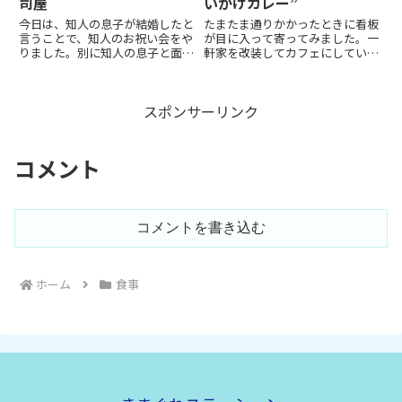
司屋
いがけカレー”
今日は、知人の息子が結婚したと
たまたま通りかかったときに看板
言うことで、知人のお祝い会をや
が目に入って寄ってみました。一
りました。別に知人の息子と面識
軒家を改装してカフェにしている
があるわけではなく、要は、飲み
感じです。看板がなければお店と
会の口実なんですけどね。 そし
は気が付かない感じですけど、中
て、行ったお店は、俵寿司という
に入るとオーナーのこだわりが感
スポンサーリンク
名の寿司屋です。たまたま、この
じられる楽しそうな内装でした。
お店を知っていた知人の推薦
昼はカフェで夜は「バー」にな
で、...
る...
コメント
コメントを書き込む
ホーム
食事