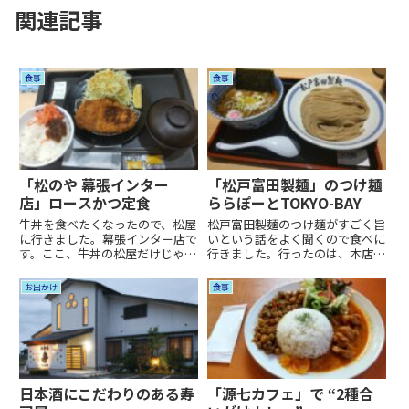
関連記事
食事
食事
「松のや 幕張インター
「松戸富田製麺」のつけ麺
店」ロースかつ定食
ららぽーとTOKYO-BAY
牛丼を食べたくなったので、松屋
松戸富田製麺のつけ麺がすごく旨
に行きました。幕張インター店で
いという話をよく聞くので食べに
す。ここ、牛丼の松屋だけじゃな
行きました。行ったのは、本店で
くて、松のや、カレー屋、が併設
はなく 船橋の ららぽーと
の店舗なんですね。併設店舗のメ
TOKYO-BAY の中の店舗です。す
お出かけ
食事
ニュー見てたら、急遽、牛丼では
ごく旨いと聞いていても、本当に
なく、カツが食べたくなって、ロ
おいしいかどうかは、人それぞれ
ースかつ定食に変更しました。
の好みもあるのでわかりませ...
こ...
日本酒にこだわりのある寿
「源七カフェ」で “2種合