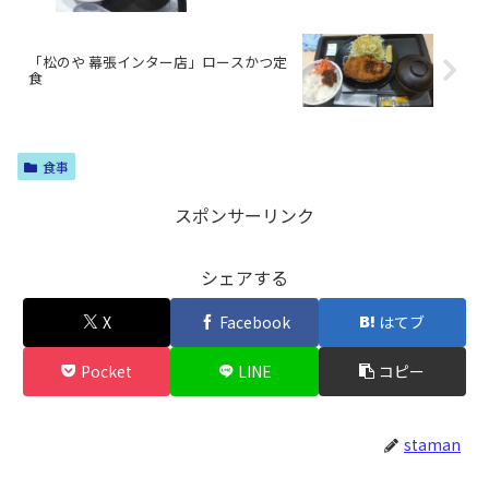
「松のや 幕張インター店」ロースかつ定
食
食事
スポンサーリンク
シェアする
X
Facebook
はてブ
Pocket
LINE
コピー
staman